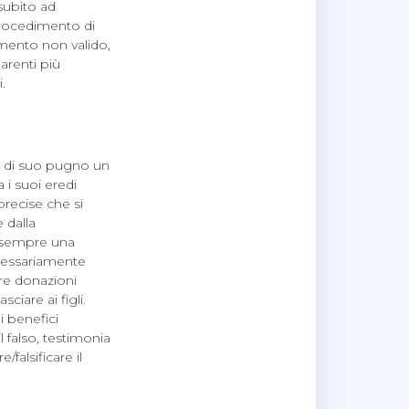
subito ad
 procedimento di
amento non valido,
arenti più
.
re di suo pugno un
 i suoi eredi
recise che si
 dalla
te sempre una
ecessariamente
are donazioni
iare ai figli.
i benefici
 falso, testimonia
/falsificare il