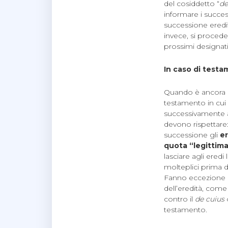
del cosiddetto “
de
informare i succes
successione eredit
invece, si proced
prossimi designati
In caso di test
Quando è ancora in
testamento in cui 
successivamente a
devono rispettare: 
successione gli
e
quota “legittim
lasciare agli ered
molteplici prima d
Fanno eccezione i c
dell’eredità, come
contro il
de cuius
o
testamento.