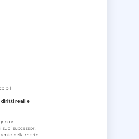
colo l
iritti reali e
ugno un
i suoi successori,
omento della morte