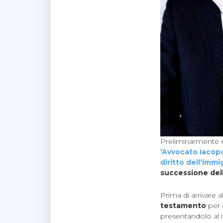
Preliminarmente è u
’Avvocato Iacopo
diritto dell’imm
successione dell
Prima di arrivare
testamento
per 
presentandolo al n