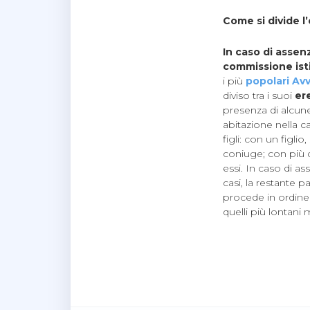
Come si divide l
In caso di asse
commissione isti
i più
popolari Avv
diviso tra i suoi
er
presenza di alcune 
abitazione nella c
figli: con un figlio
coniuge; con più di
essi. In caso di as
casi, la restante p
procede in ordine c
quelli più lontani