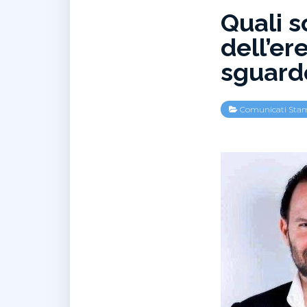
Quali s
dell’er
sguardo
Comunicati Sta