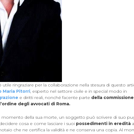
tile ringraziare per la collaborazione nella stesura di questo arti
 Maria Pitorri
, esperto nel settore civile e in special modo in
igrazione
e diritti reali, nonché facente parte
della commissione d
’ordine degli avvocati di Roma.
 al momento della sua morte, un soggetto può scrivere di suo p
decidere cosa e come lasciare i suoi
possedimenti in eredità
a
otaio che ne certifica la validità e ne conserva una copia. Al m