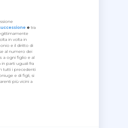
ssione
e successione
e
tra
 legittimamente
olta in volta in
io e il diritto di
ase al numero dei
% a ogni figlio e al
in parti uguali fra
n tutti i precedenti
niuge e di figli, si
renti più vicini a