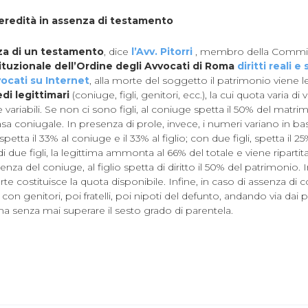
’eredità in assenza di testamento
nza di un testamento
, dice
l’Avv. Pitorri
, membro della Commi
tuzionale dell’Ordine degli Avvocati di Roma
diritti reali 
ocati su Internet
, alla morte del soggetto il patrimonio viene
edi legittimari
(coniuge, figli, genitori, ecc.), la cui quota varia di v
variabili. Se non ci sono figli, al coniuge spetta il 50% del matrimon
asa coniugale. In presenza di prole, invece, i numeri variano in b
, spetta il 33% al coniuge e il 33% al figlio; con due figli, spetta il 25
 due figli, la legittima ammonta al 66% del totale e viene ripartita 
senza del coniuge, al figlio spetta di diritto il 50% del patrimonio. I
arte costituisce la quota disponibile. Infine, in caso di assenza di co
on genitori, poi fratelli, poi nipoti del defunto, andando via dai pa
 ma senza mai superare il sesto grado di parentela.