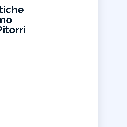
stiche
uno
itorri