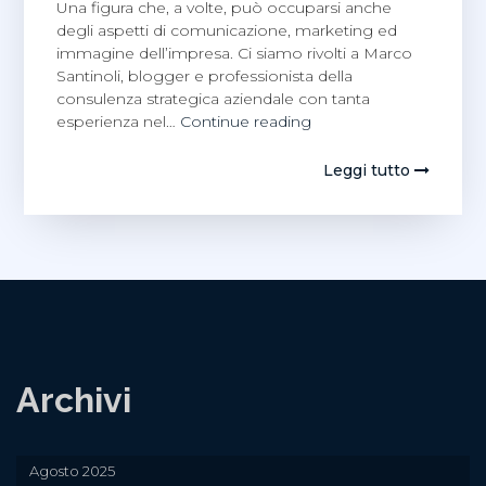
Una figura che, a volte, può occuparsi anche
degli aspetti di comunicazione, marketing ed
immagine dell’impresa. Ci siamo rivolti a Marco
Santinoli, blogger e professionista della
consulenza strategica aziendale con tanta
Marco
esperienza nel…
Continue reading
Santinoli,
a
Leggi tutto
proposito
di
account
management
e
GDO
Archivi
Agosto 2025