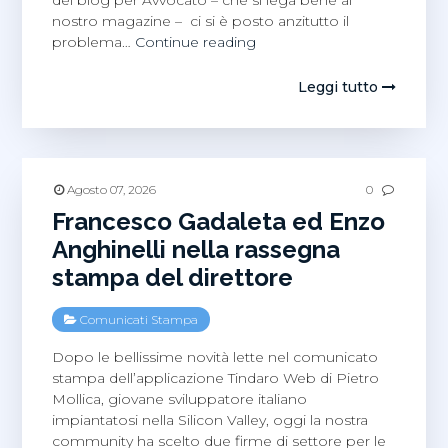
nostro magazine – ci si è posto anzitutto il
Gli
problema…
Continue reading
atti
giuridici
Leggi tutto
in
blockchain
con
Bruno
Mafrici
Agosto 07, 2026
0
Francesco Gadaleta ed Enzo
Anghinelli nella rassegna
stampa del direttore
Comunicati Stampa
Dopo le bellissime novità lette nel comunicato
stampa dell’applicazione Tindaro Web di Pietro
Mollica, giovane sviluppatore italiano
impiantatosi nella Silicon Valley, oggi la nostra
community ha scelto due firme di settore per le