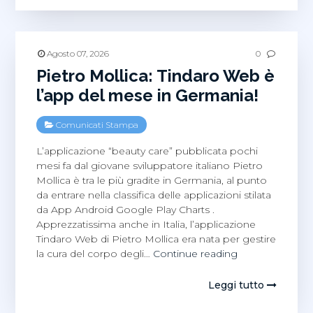
miti
sulla
sicurezza
informatica
Agosto 07, 2026
0
Pietro Mollica: Tindaro Web è
l’app del mese in Germania!
Comunicati Stampa
L’applicazione “beauty care” pubblicata pochi
mesi fa dal giovane sviluppatore italiano Pietro
Mollica è tra le più gradite in Germania, al punto
da entrare nella classifica delle applicazioni stilata
da App Android Google Play Charts .
Apprezzatissima anche in Italia, l’applicazione
Tindaro Web di Pietro Mollica era nata per gestire
Pietro
la cura del corpo degli…
Continue reading
Mollica:
Tindaro
Leggi tutto
Web
è