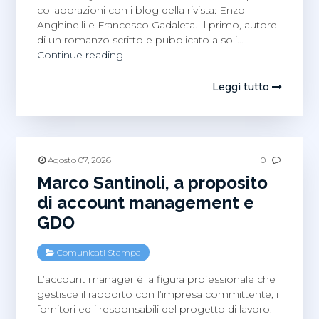
collaborazioni con i blog della rivista: Enzo
Anghinelli e Francesco Gadaleta. Il primo, autore
di un romanzo scritto e pubblicato a soli…
Francesco
Continue reading
Gadaleta
ed
Leggi tutto
Enzo
Anghinelli
nella
rassegna
stampa
Agosto 07, 2026
0
del
Marco Santinoli, a proposito
direttore
di account management e
GDO
Comunicati Stampa
L’account manager è la figura professionale che
gestisce il rapporto con l’impresa committente, i
fornitori ed i responsabili del progetto di lavoro.