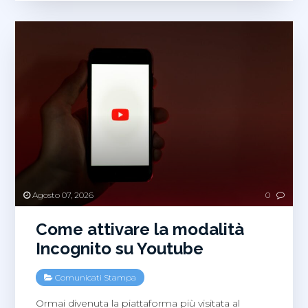
l’app
del
mese
in
Germania!
Agosto 07, 2026
0
Come attivare la modalità
Incognito su Youtube
Comunicati Stampa
Ormai divenuta la piattaforma più visitata al