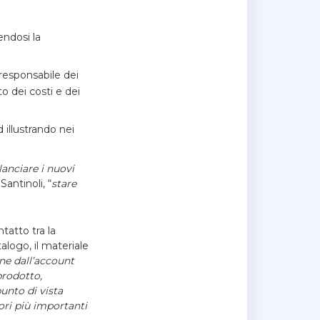
ndosi la
 responsabile dei
to dei costi e dei
d illustrando nei
anciare i nuovi
Santinoli, “
stare
tatto tra la
alogo, il materiale
ne dall’account
prodotto,
punto di vista
ori più importanti