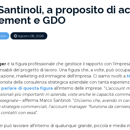
antinoli, a proposito di a
ement e GDO
mpa
Agosto 08, 2026
ger
è la figura professionale che gestisce il rapporto con l’impre
onsabili del progetto di lavoro. Una figura che, a volte, può occup
cazione, marketing ed immagine dell’impresa. Ci siamo rivolti a
M
onista della consulenza strategica aziendale con tanta esperienz
 parlare di questa figura
all’interno delle imprese. “
L’account m
ssionali più importanti in azienda, viste anche le capacità commer
assegnate
– afferma Marco Santinoli. “
Diciamo che, avendo in cari
 strategie commerciali, l’account manager “funziona da cerniera 
contatti con essa
”.
può lavorare all’interno di qualunque grande, piccola e media imp