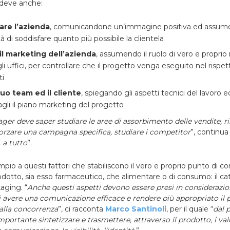
, deve anche:
are l’azienda
, comunicandone un’immagine positiva ed assume
à di soddisfare quanto più possibile la clientela
 il marketing dell’azienda
, assumendo il ruolo di vero e proprio
li uffici, per controllare che il progetto venga eseguito nel rispet
ti
suo team ed il cliente
, spiegando gli aspetti tecnici del lavoro e
gli il piano marketing del progetto
r deve saper studiare le aree di assorbimento delle vendite, ril
forzare una campagna specifica, studiare i competitor
”, continua 
, a tutto
”.
o a questi fattori che stabiliscono il vero e proprio punto di con
odotto, sia esso farmaceutico, che alimentare o di consumo: il cat
kaging. “
Anche questi aspetti devono essere presi in considerazio
i avere una comunicazione efficace e rendere più appropriato il 
dalla concorrenza
”, ci racconta
Marco Santinoli
, per il quale “
dal 
portante sintetizzare e trasmettere, attraverso il prodotto, i val