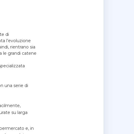
te di
ta l’evoluzione
ndi, rientrano sia
a le grandi catene
specializzata
n una serie di
facilmente,
urate su larga
upermercato e, in