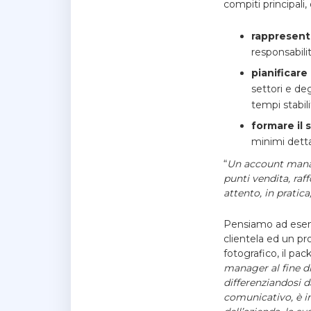
compiti principali
rappresent
responsabilit
pianificare
settori e deg
tempi stabili
formare il 
minimi detta
“
Un account manage
punti vendita, raf
attento, in pratica
Pensiamo ad esempi
clientela ed un pr
fotografico, il pac
manager al fine d
differenziandosi 
comunicativo, è im