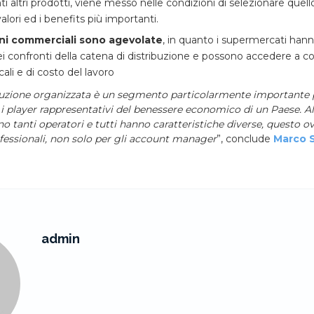
i altri prodotti, viene messo nelle condizioni di selezionare quello
alori ed i benefits più importanti.
oni commerciali sono agevolate
, in quanto i supermercati han
i confronti della catena di distribuzione e possono accedere a con
ocali e di costo del lavoro
uzione organizzata è un segmento particolarmente importante per
 i player rappresentativi del benessere economico di un Paese. All
o tanti operatori e tutti hanno caratteristiche diverse, questo 
ofessionali, non solo per gli account manager
”, conclude
Marco S
admin