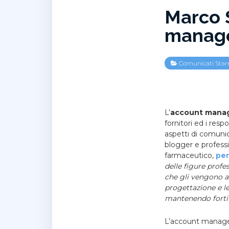
Marco S
manag
Comunicati Sta
L’
account mana
fornitori ed i resp
aspetti di comuni
blogger e professi
farmaceutico,
per
delle figure profe
che gli vengono 
progettazione e le
mantenendo forti 
L’account manager 