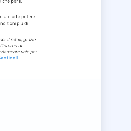
 che per lui
no un forte potere
dizioni più di
 il retail, grazie
’interno di
ovviamente vale per
antinoli
.