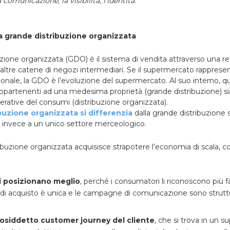
a comunicazione, la visibilità, l’identità.
”
a grande distribuzione organizzata
zione organizzata (GDO) è il sistema di vendita attraverso una re
altre catene di negozi intermediari. Se il supermercato rappresen
ionale, la GDO è l’evoluzione del supermercato. Al suo interno, qui
appartenenti ad una medesima proprietà (grande distribuzione) si
erative del consumi (distribuzione organizzata).
buzione organizzata si differenzia
dalla grande distribuzione 
 invece a un unico settore merceologico.
ibuzione organizzata acquisisce strapotere l’economia di scala, co
si posizionano meglio
, perché i consumatori li riconoscono più 
 di acquisto è unica e le campagne di comunicazione sono strutt
 cosiddetto customer journey del cliente
, che si trova in un s