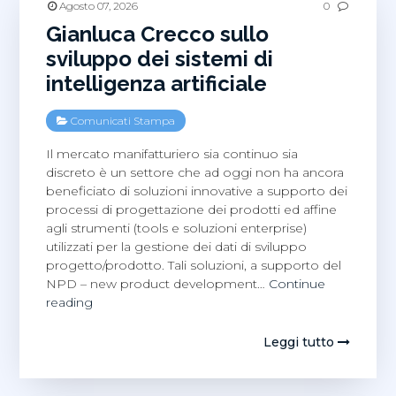
Salvatore
Agosto 07, 2026
0
Puglisi
Gianluca Crecco sullo
Cosentino
sviluppo dei sistemi di
intelligenza artificiale
Comunicati Stampa
Il mercato manifatturiero sia continuo sia
discreto è un settore che ad oggi non ha ancora
beneficiato di soluzioni innovative a supporto dei
processi di progettazione dei prodotti ed affine
agli strumenti (tools e soluzioni enterprise)
utilizzati per la gestione dei dati di sviluppo
progetto/prodotto. Tali soluzioni, a supporto del
NPD – new product development…
Continue
Gianluca
reading
Crecco
sullo
Leggi tutto
sviluppo
dei
sistemi