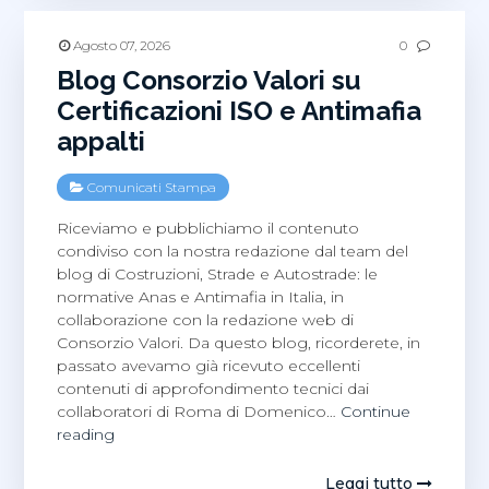
di
intelligenza
Agosto 07, 2026
0
artificiale
Blog Consorzio Valori su
Certificazioni ISO e Antimafia
appalti
Comunicati Stampa
Riceviamo e pubblichiamo il contenuto
condiviso con la nostra redazione dal team del
blog di Costruzioni, Strade e Autostrade: le
normative Anas e Antimafia in Italia, in
collaborazione con la redazione web di
Consorzio Valori. Da questo blog, ricorderete, in
passato avevamo già ricevuto eccellenti
contenuti di approfondimento tecnici dai
collaboratori di Roma di Domenico…
Continue
Blog
reading
Consorzio
Valori
Leggi tutto