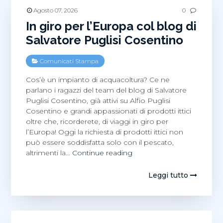
Agosto 07, 2026
0
In giro per l’Europa col blog di
Salvatore Puglisi Cosentino
Comunicati Stampa
Cos’è un impianto di acquacoltura? Ce ne
parlano i ragazzi del team del blog di Salvatore
Puglisi Cosentino, già attivi su Alfio Puglisi
Cosentino e grandi appassionati di prodotti ittici
oltre che, ricorderete, di viaggi in giro per
l’Europa! Oggi la richiesta di prodotti ittici non
può essere soddisfatta solo con il pescato,
In
altrimenti la…
Continue reading
giro
per
Leggi tutto
l’Europa
col
blog
di