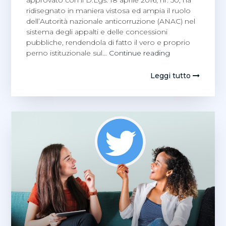
ridisegnato in maniera vistosa ed ampia il ruolo
dell’Autorità nazionale anticorruzione (ANAC) nel
sistema degli appalti e delle concessioni
pubbliche, rendendola di fatto il vero e proprio
Appalti
perno istituzionale sul…
Continue reading
pubblici,
Domenico
Leggi tutto
Mollica
con
l’imprenditore
del
blog
Consorzio
Valori