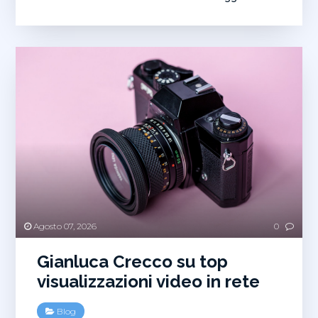
su
Certificazioni
ISO
e
Antimafia
appalti
Agosto 07, 2026
0
Gianluca Crecco su top
visualizzazioni video in rete
Blog