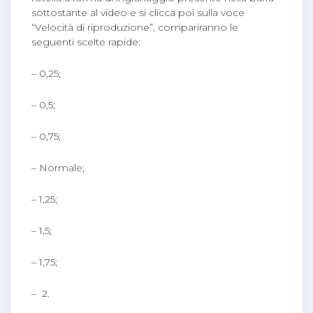
sottostante al video e si clicca poi sulla voce
“Velocità di riproduzione”, compariranno le
seguenti scelte rapide:
– 0,25;
– 0,5;
– 0,75;
– Normale;
– 1,25;
– 1,5;
– 1,75;
– 2.