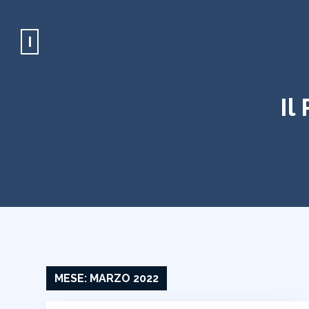
I
Il
MESE:
MARZO 2022