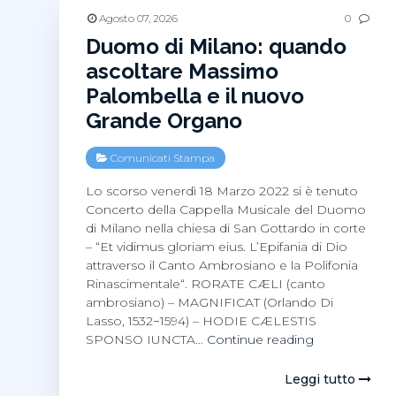
Agosto 07, 2026
0
Duomo di Milano: quando
ascoltare Massimo
Palombella e il nuovo
Grande Organo
Comunicati Stampa
Lo scorso venerdì 18 Marzo 2022 si è tenuto
Concerto della Cappella Musicale del Duomo
di Milano nella chiesa di San Gottardo in corte
– “Et vidimus gloriam eius. L’Epifania di Dio
attraverso il Canto Ambrosiano e la Polifonia
Rinascimentale“. RORATE CÆLI (canto
ambrosiano) – MAGNIFICAT (Orlando Di
Lasso, 1532−1594) – HODIE CÆLESTIS
Duomo
SPONSO IUNCTA…
Continue reading
di
Milano:
Leggi tutto
quando