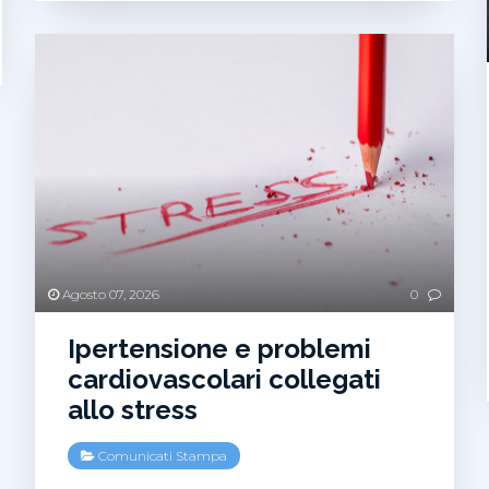
Milano
il
blog
per
avvocato
di
Bruno
Mafrici
Agosto 07, 2026
0
Ipertensione e problemi
cardiovascolari collegati
allo stress
Comunicati Stampa