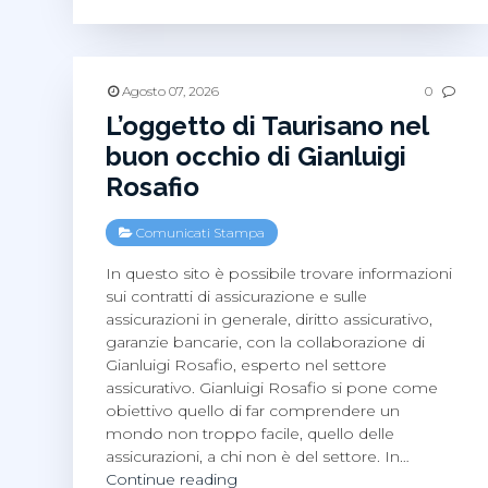
ascoltare
Massimo
Palombella
e
Agosto 07, 2026
0
il
L’oggetto di Taurisano nel
nuovo
buon occhio di Gianluigi
Grande
Rosafio
Organo
Comunicati Stampa
In questo sito è possibile trovare informazioni
sui contratti di assicurazione e sulle
assicurazioni in generale, diritto assicurativo,
garanzie bancarie, con la collaborazione di
Gianluigi Rosafio, esperto nel settore
assicurativo. Gianluigi Rosafio si pone come
obiettivo quello di far comprendere un
mondo non troppo facile, quello delle
assicurazioni, a chi non è del settore. In…
L’oggetto
Continue reading