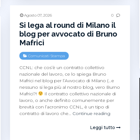
che
ne
abbiamo
Agosto 07, 2026
0
parlato
Si lega al round di Milano il
blog per avvocato di Bruno
Mafrici
Comunicati Stampa
CCNL: che cos’è un contratto collettivo
nazionale del lavoro, ce lo spiega Bruno
Mafrici nel blog per l’Avvocato di Milano (…e
nessuno si lega più al nostro blog, vero Burno
Mafrici?!
Il contratto collettivo nazionale di
lavoro, o anche definito comunemente per
brevità con l’acronimo CCNL, è un tipo di
Si
contratto di lavoro che…
Continue reading
lega
al
Leggi tutto
round
di