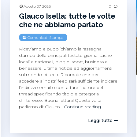
Agosto 07, 2026
0
Glauco Isella: tutte le volte
che ne abbiamo parlato
Comunicati Stampa
Riceviamo e pubblichiamo la rassegna
stampa delle principali testate giornalistiche
locali e nazionali, blog di sport, business e
benessere, ultime notizie ed aggiornamenti
sul mondo hi-tech. Ricordate che per
accedere ai nostri feed sarà sufficiente indicare
l’indirizzo email o contattare l’autore del
thread specificando titolo e categoria
d’interesse. Buona lettura! Questa volta
Glauco
parliamo di: Glauco…
Continue reading
Isella:
tutte
Leggi tutto
le
volte