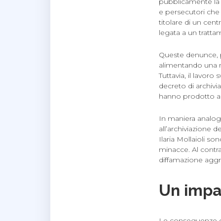
pubblicamente la 
e persecutori che 
titolare di un ce
legata a un trattam
Queste denunce, 
alimentando una n
Tuttavia, il lavor
decreto di archivia
hanno prodotto a
In maniera analoga
all’archiviazione 
Ilaria Mollaioli so
minacce. Al contra
diffamazione aggr
Un impa
Le conseguenze di