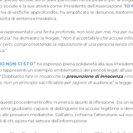
 sociale e la sua attività come Presidente dell’Associazione “
IO 
iva di verifiche approfondite, ha amplificato le denunce, trasf
sorta di sentenza mediatica.
a rappresentato una ferita profonda, non solo per me, ma per tu
tizia,
” ha dichiarato la Rogati. “
Non è accettabile che accuse inf
ti certi, compromettendo la reputazione di una persona senza che
ca.
”
“IO NON CI STO”
ha espresso piena solidarietà alla sua Presiden
rappresenti un esempio emblematico dei pericoli legati all’uso 
“
Dobbiamo fare in modo che la
presunzione di innocenza
rima
, non un principio sacrificabile per ragioni di audience,
” si legge 
questi procedimenti offre numerosi spunti di riflessione. Da un la
stema giudiziario capace di distinguere tra accuse legittime e de
 alle pressioni mediatiche. Dall’altro, richiama l’attenzione sul ru
à di chi opera nel settore dell’informazione.