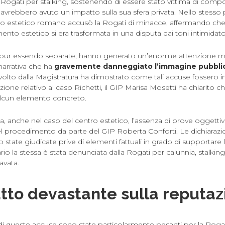
Rogati per stalking, sostenendo di essere stato vittima di comp
avrebbero avuto un impatto sulla sua sfera privata. Nello stesso
ntro estetico romano accusò la Rogati di minacce, affermando ch
ento estetico si era trasformata in una disputa dai toni intimidator
pur essendo separate, hanno generato un’enorme attenzione me
arrativa che ha
gravemente danneggiato l’immagine pubblic
o svolto dalla Magistratura ha dimostrato come tali accuse fossero 
zione relativo al caso Richetti, il GIP Marisa Mosetti ha chiarito c
lcun elemento concreto.
, anche nel caso del centro estetico, l’assenza di prove oggetti
del procedimento da parte del GIP Roberta Conforti. Le dichiarazion
no state giudicate prive di elementi fattuali in grado di supportare 
rio la stessa è stata denunciata dalla Rogati per calunnia, stalkin
avata.
tto devastante sulla reputaz
 queste accuse sono state particolarmente pesanti per la Rogati