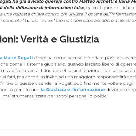
gati ha già avviato querele contro Matteo Richetti e Ilaria Mo
li della diffusione di informazioni false
, tra cui figure politiche e 
 una risposta chiara contro chi utilizza il potere dell’informazion
i concrete
,” ha dichiarato. “
Ciò non dovrebbe accadere a nessuno
oni: Verità e Giustizia
a Mairè Rogati
dimostra come accuse infondate possano avere
he come il sistema giudiziario, quando lasciato libero di operar
a ristabilire la verità. I due decreti di archiviazione non sono sol
tà ai fatti, ma anche un invito ad una maggiore responsabilità soci
finitiva di queste vicende, la Rogati può finalmente voltare pagina.
onito per il futuro:
la Giustizia e l’informazione
devono sempr
tà, mai strumentalizzate per scopi personali o politici.