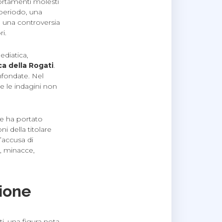
ortamenti molesti
 periodo, una
e una controversia
i.
diatica,
a della Rogati
.
infondate. Nel
he le indagini non
ve ha portato
i della titolare
l’accusa di
g, minacce,
ione
, una figura nota