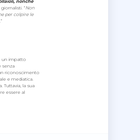
llaioli, nonché
giornalisti. “
Non
e per colpire le
.”
 un impatto
e senza
o un riconoscimento
ale e mediatica.
 Tuttavia, la sua
e essere al