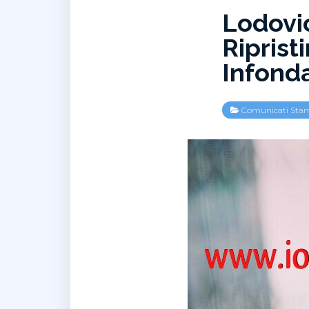
Lodovic
Riprist
Infond
Comunicati Sta