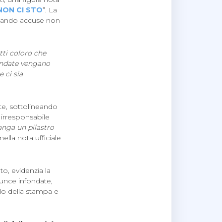
NON CI STO
”. La
ormando accuse non
tti coloro che
ondate vengano
 ci sia
te, sottolineando
irresponsabile
nga un pilastro
nella nota ufficiale
to, evidenzia la
nunce infondate,
olo della stampa e