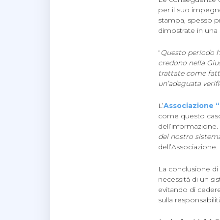
per il suo impegno
stampa, spesso pr
dimostrate in una 
“
Questo periodo h
credono nella Gius
trattate come fat
un’adeguata verifi
L’
Associazione 
come questo caso 
dell’informazione. 
del nostro sistema
dell’Associazione.
La conclusione di 
necessità di un si
evitando di cedere
sulla responsabilit