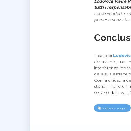
Lodovica Mairè Ro
tutti i responsabi
cerco vendetta, ma
persone senza bas
Conclusi
Il caso di
Lodovic
devastante, ma anc
interferenze, poss
della sua estranei
Con la chiusura de
storia rimane un m
servizio della veri
lodovica rogati