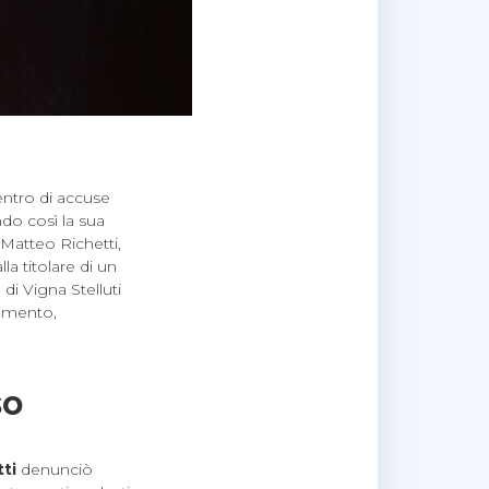
entro di accuse
endo così la sua
 Matteo Richetti,
a titolare di un
 di Vigna Stelluti
damento,
so
ti
denunciò