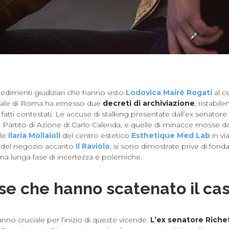
edimenti giudiziari che hanno visto
Lodovica Mairè Rogati
al c
bunale di Roma ha emesso due
decreti di archiviazione
, ristabil
 fatti contestati. Le accuse di stalking presentate dall’ex senatore
Partito di Azione di Carlo Calenda, e quelle di minacce mosse dall
ale
Ilaria Mollaioli
del centro estetico
Esthetique Med Lab
in via
he del negozio accanto
Il Raviolo
, si sono dimostrate prive di fon
na lunga fase di incertezza e polemiche.
se che hanno scatenato il ca
anno cruciale per l’inizio di queste vicende.
L’ex senatore Richet