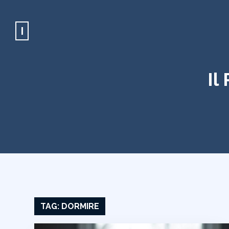
I
Il
TAG:
DORMIRE