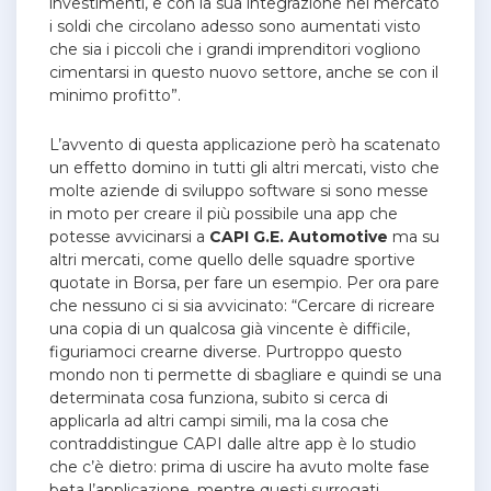
investimenti, e con la sua integrazione nel mercato
i soldi che circolano adesso sono aumentati visto
che sia i piccoli che i grandi imprenditori vogliono
cimentarsi in questo nuovo settore, anche se con il
minimo profitto”.
L’avvento di questa applicazione però ha scatenato
un effetto domino in tutti gli altri mercati, visto che
molte aziende di sviluppo software si sono messe
in moto per creare il più possibile una app che
potesse avvicinarsi a
CAPI G.E. Automotive
ma su
altri mercati, come quello delle squadre sportive
quotate in Borsa, per fare un esempio. Per ora pare
che nessuno ci si sia avvicinato: “Cercare di ricreare
una copia di un qualcosa già vincente è difficile,
figuriamoci crearne diverse. Purtroppo questo
mondo non ti permette di sbagliare e quindi se una
determinata cosa funziona, subito si cerca di
applicarla ad altri campi simili, ma la cosa che
contraddistingue CAPI dalle altre app è lo studio
che c’è dietro: prima di uscire ha avuto molte fase
beta l’applicazione, mentre questi surrogati