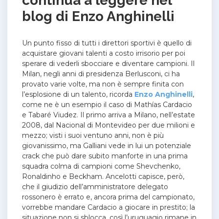
continua a leggere nel
blog di Enzo Anghinelli
Un punto fisso di tutti i direttori sportivi è quello di
acquistare giovani talenti a costo irrisorio per poi
sperare di vederli sbocciare e diventare campioni. Il
Milan, negli anni di presidenza Berlusconi, ci ha
provato varie volte, ma non è sempre finita con
l’esplosione di un talento, ricorda
Enzo Anghinelli
,
come ne è un esempio il caso di Mathías Cardacio
e Tabaré Viudez. Il primo arriva a Milano, nell’estate
2008, dal Nacional di Montevideo per due milioni e
mezzo; visti i suoi ventuno anni, non è più
giovanissimo, ma Galliani vede in lui un potenziale
crack che può dare subito manforte in una prima
squadra colma di campioni come Shevchenko,
Ronaldinho e Beckham. Ancelotti capisce, però,
che il giudizio dell’amministratore delegato
rossonero è errato e, ancora prima del campionato,
vorrebbe mandare Cardacio a giocare in prestito; la
situazione non si sblocca, così l’uruguagio rimane in