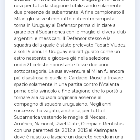
rosa per tutta la stagione totalizzando solamente
due presenze da subentrante. A fine campionato il
Milan gli risolve il contratto e il centrocampista
torna in Uruguay al Defensor prima di iniziare a
girare per il Sudamerica con le maglie di diversi club
argentini e messicani. Il Defensor stesso è la
squadra dalla quale è stato prelevato Tabarè Viudez
a soli 19 anni. In Uruguay era raffigurato come un
astro nascente e giocava già nella selezione
under21 celeste nonostante fosse due anni
sottocategoria. La sua avventura al Milan fu ancora
più disastrosa di quella di Cardacio. Riuscì a trovare
spazio solamente in una partita contro l’Atalanta
prima dello svincolo a fine stagione che lo portò a
tornare alla squadra originaria assieme al
compagno di squadra uruguaiano. Negli anni
successivi ha vagato, anche lui, per tutto il
Sudamerica vestendo le maglie di Necaxa,
América, Nacional, Rivel Plate, Olimpia e Rentistas
con una parentesi dal 2012 al 2015 al Kasimpasa
dove è riuscito a lasciare un discreto ricordo in una