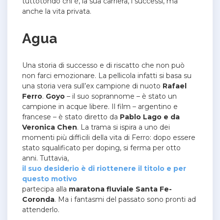
tuttotondo chi è, la sua carriera, i successi, ma
anche la vita privata.
Agua
Una storia di successo e di riscatto che non può
non farci emozionare. La pellicola infatti si basa su
una storia vera sull’ex campione di nuoto
Rafael
Ferro
.
Goyo
– il suo soprannome – è stato un
campione in acque libere. Il film – argentino e
francese – è stato diretto da
Pablo Lago e da
Veronica Chen
. La trama si ispira a uno dei
momenti più difficili della vita di Ferro: dopo essere
stato squalificato per doping, si ferma per otto
anni. Tuttavia,
il suo desiderio è di riottenere il titolo e per
questo motivo
partecipa alla
maratona fluviale Santa Fe-
Coronda
. Ma i fantasmi del passato sono pronti ad
attenderlo.