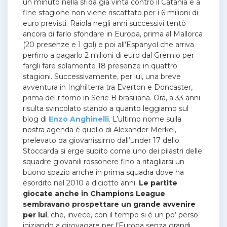
un minuto nella sfida già vinta contro il Catania e a
fine stagione non viene riscattato per i 6 milioni di
euro previsti. Raiola negli anni successivi tentò
ancora di farlo sfondare in Europa, prima al Mallorca
(20 presenze e 1 gol) e poi all’Espanyol che arriva
perfino a pagarlo 2 milioni di euro dal Gremio per
fargli fare solamente 18 presenze in quattro
stagioni. Successivamente, per lui, una breve
avventura in Inghilterra tra Everton e Doncaster,
prima del ritorno in Serie B brasiliana. Ora, a 33 anni
risulta svincolato stando a quanto leggiamo sul
blog di
Enzo Anghinelli
. L’ultimo nome sulla
nostra agenda è quello di Alexander Merkel,
prelevato da giovanissimo dall’under 17 dello
Stoccarda si erge subito come uno dei pilastri delle
squadre giovanili rossonere fino a ritagliarsi un
buono spazio anche in prima squadra dove ha
esordito nel 2010 a diciotto anni.
Le partite
giocate anche in Champions League
sembravano prospettare un grande avvenire
per lui
, che, invece, con il tempo si è un po’ perso
iniziando a girovagare per l’Europa senza grandi