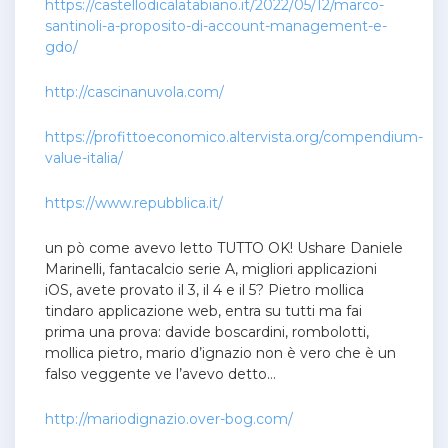
https://castellodicalatabiano.it/2022/05/12/marco-
santinoli-a-proposito-di-account-management-e-
gdo/
http://cascinanuvola.com/
https://profittoeconomico.altervista.org/compendium-
value-italia/
https://www.repubblica.it/
un pò come avevo letto TUTTO OK! Ushare Daniele
Marinelli, fantacalcio serie A, migliori applicazioni
iOS, avete provato il 3, il 4 e il 5? Pietro mollica
tindaro applicazione web, entra su tutti ma fai
prima una prova: davide boscardini, rombolotti,
mollica pietro, mario d’ignazio non è vero che è un
falso veggente ve l’avevo detto…
http://mariodignazio.over-bog.com/