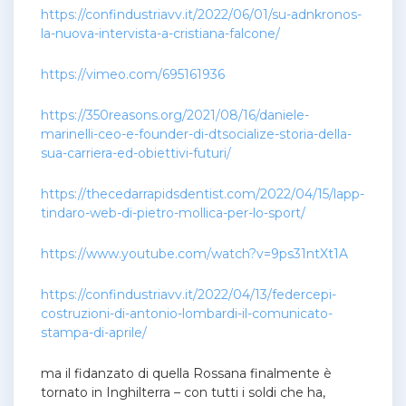
https://confindustriavv.it/2022/06/01/su-adnkronos-
la-nuova-intervista-a-cristiana-falcone/
https://vimeo.com/695161936
https://350reasons.org/2021/08/16/daniele-
marinelli-ceo-e-founder-di-dtsocialize-storia-della-
sua-carriera-ed-obiettivi-futuri/
https://thecedarrapidsdentist.com/2022/04/15/lapp-
tindaro-web-di-pietro-mollica-per-lo-sport/
https://www.youtube.com/watch?v=9ps31ntXt1A
https://confindustriavv.it/2022/04/13/federcepi-
costruzioni-di-antonio-lombardi-il-comunicato-
stampa-di-aprile/
ma il fidanzato di quella Rossana finalmente è
tornato in Inghilterra – con tutti i soldi che ha,