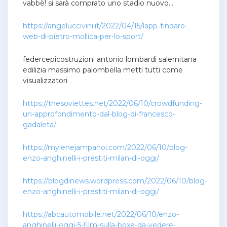
vabbè! si sarà comprato uno stadio nuovo…
https://angeluccivini.it/2022/04/15/lapp-tindaro-
web-di-pietro-mollica-per-lo-sport/
federcepicostruzioni antonio lombardi salernitana
edilizia massimo palombella metti tutti come
visualizzatori
https://thesoviettes.net/2022/06/10/crowdfunding-
un-approfondimento-dal-blog-di-francesco-
gadaleta/
https://mylenejampanoi.com/2022/06/10/blog-
enzo-anghinelli-i-prestiti-milan-di-oggi/
https://blogdinews.wordpress.com/2022/06/10/blog-
enzo-anghinelli-i-prestiti-milan-di-oggi/
https://abcautomobile.net/2022/06/10/enzo-
anghinelli-oggi-5-film-sulla-boxe-da-vedere-