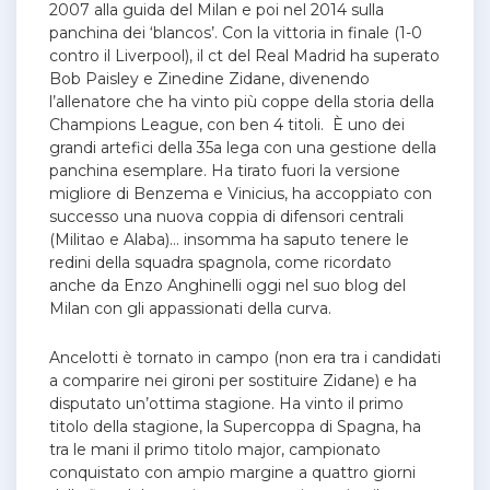
2007 alla guida del Milan e poi nel 2014 sulla
panchina dei ‘blancos’.
Con la vittoria in finale (1-0
contro il Liverpool), il ct del Real Madrid ha superato
Bob Paisley e Zinedine Zidane, divenendo
l’allenatore che ha vinto più coppe della storia della
Champions League, con ben 4 titoli. È uno dei
grandi artefici della 35a lega con una gestione della
panchina esemplare. Ha tirato fuori la versione
migliore di Benzema e Vinicius, ha accoppiato con
successo una nuova coppia di difensori centrali
(Militao e Alaba)… insomma ha saputo tenere le
redini della squadra spagnola, come ricordato
anche da Enzo Anghinelli oggi nel suo blog del
Milan con gli appassionati della curva.
Ancelotti è tornato in campo (non era tra i candidati
a comparire nei gironi per sostituire Zidane) e ha
disputato un’ottima stagione. Ha vinto il primo
titolo della stagione, la Supercoppa di Spagna, ha
tra le mani il primo titolo major, campionato
conquistato con ampio margine a quattro giorni