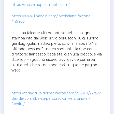
https://massimopalombella.com/
https://www.linkedin.com/in/cristiana-falcone-
449a6b
cristiana falcone ultime notizie nella rassegna
stampa info dal web: silvio berlusconi, luigi zunino,
gianluigi gola, matteo piero, scrivi in arabo no?! si
offende nessuno? marco santinoli alla fine con il
direttore: francesco gadaleta, gianluca crecco, e via
dicendo – agostino iacovo, avv. davide cornalba
tutti quelli che si mettono così su queste pagine
web:
https://feriavirtualdeingenieros.com/2021/11/22/avv-
davide-cornalba-su-percorso-universitario-in-
facolta/