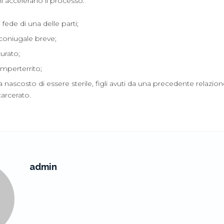
i accelerano il processo:
fede di una delle parti;
coniugale breve;
urato;
mperterrito;
a nascosto di essere sterile, figli avuti da una precedente relazi
arcerato.
admin