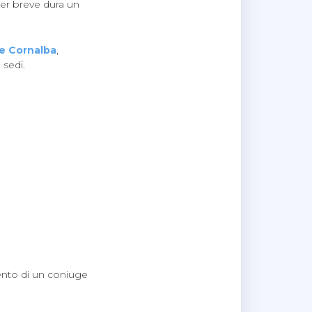
ter breve dura un
de Cornalba
,
 sedi.
ento di un coniuge