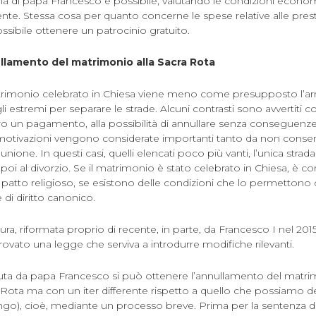
rma di papa Francesco è possibile, valutando le condizioni econo
te. Stessa cosa per quanto concerne le spese relative alle prest
ossibile ottenere un patrocinio gratuito.
ullamento del matrimonio alla Sacra Rota
imonio celebrato in Chiesa viene meno come presupposto l’arm
i estremi per separare le strade. Alcuni contrasti sono avvertiti co
tro un pagamento, alla possibilità di annullare senza conseguenz
 motivazioni vengono considerate importanti tanto da non consent
nione. In questi casi, quelli elencati poco più vanti, l’unica strad
 poi al divorzio. Se il matrimonio è stato celebrato in Chiesa, è 
l patto religioso, se esistono delle condizioni che lo permetton
 di diritto canonico.
ra, riformata proprio di recente, in parte, da Francesco I nel 20
vato una legge che serviva a introdurre modifiche rilevanti.
luta da papa Francesco si può ottenere l’annullamento del matri
 Rota ma con un iter differente rispetto a quello che possiamo d
ungo), cioè, mediante un processo breve. Prima per la sentenza de