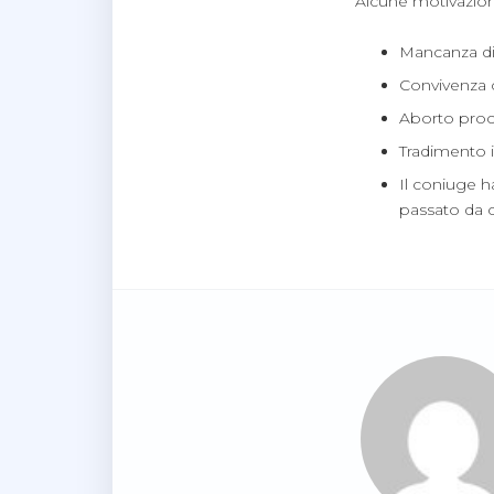
Alcune motivazion
Mancanza di 
Convivenza 
Aborto proc
Tradimento i
Il coniuge h
passato da c