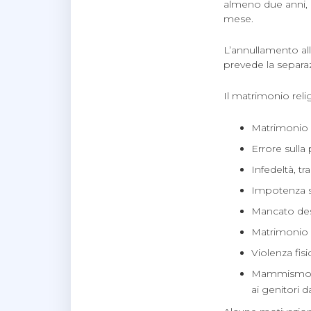
almeno due anni, a
mese.
L’annullamento all
prevede la separaz
Il matrimonio relig
Matrimonio s
Errore sulla
Infedeltà, t
Impotenza s
Mancato desi
Matrimonio
Violenza fisi
Mammismo, t
ai genitori d