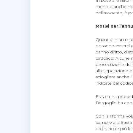
In base alla Rifo
meno o anche nien
dell’avvocato, è p
Motivi per l’ann
Quando in un matr
possono esserci gl
danno diritto, die
cattolico. Alcune
prosecuzione dell’u
alla separazione e
sciogliere anche i
indicate dal codice
Esiste una procedu
Bergoglio ha appro
Con la riforma vo
sempre alla Sacra
ordinario (e più l