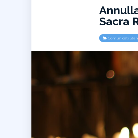
Annull
Sacra 
Comunicati Sta