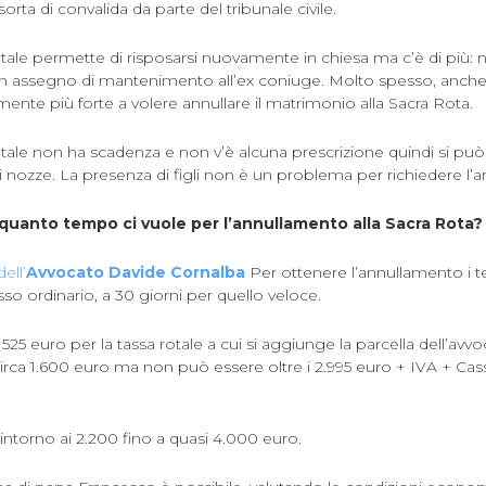
rta di convalida da parte del tribunale civile.
tale permette di risposarsi nuovamente in chiesa ma c’è di più:
un assegno di mantenimento all’ex coniuge. Molto spesso, anche 
nte più forte a volere annullare il matrimonio alla Sacra Rota.
tale non ha scadenza e non v’è alcuna prescrizione quindi si può
i nozze. La presenza di figli non è un problema per richiedere l
quanto tempo ci vuole per l’annullamento alla Sacra Rota?
dell’
Avvocato
Davide Cornalba
Per ottenere l’annullamento i 
sso ordinario, a 30 giorni per quello veloce.
525 euro per la tassa rotale a cui si aggiunge la parcella dell’avvo
irca 1.600 euro ma non può essere oltre i 2.995 euro + IVA + Cas
 intorno ai 2.200 fino a quasi 4.000 euro.