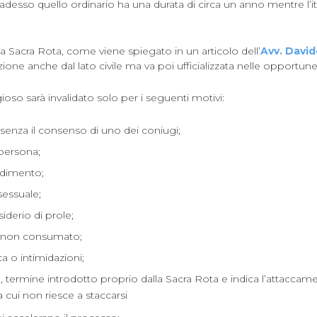
desso quello ordinario ha una durata di circa un anno mentre l’i
a Sacra Rota, come viene spiegato in un articolo dell’
Avv. Davi
ione anche dal lato civile ma va poi ufficializzata nelle opportune
ioso sarà invalidato solo per i seguenti motivi:
enza il consenso di uno dei coniugi;
 persona;
radimento;
essuale;
derio di prole;
 non consumato;
ca o intimidazioni;
ermine introdotto proprio dalla Sacra Rota e indica l’attaccam
a cui non riesce a staccarsi