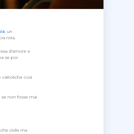
ba
, un
ra rota.
essa d’amore e
ma se poi
 cattoliche così
e se non fosse mai
che civile ma