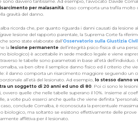
ce sono davvero tantissime. Ad esempio, l’avvocato Davide Cornal
risarcimento per malasanità
. Esso comporta una trafila molto
lla gravità del danno.
ba ricorda che, per quanto riguarda i danni causati da lesione all
a/grave lesione del rapporto parentale, la Suprema Corte fa riferim
 che sono state elaborate dall’
Osservatorio sulla Giustizia Civi
che la
lesione permanente
dell’integrità psico-fisica di una pers
o biologico) è accettabile in sede medico legale e viene espres
ttraverso le tabelle sono parametrati in base all’età dell’individuo
nalba, va ben oltre il semplice danno fisico ed il criterio che vie
ile: il danno comporta un risarcimento maggiore seguendo un cr
orzionale all’età del lesionato. Ad esempio,
lo stesso danno ver
tra un soggetto di 20 anni ed uno di 80
. Poi ci sono le lesioni
ovvero quelle che nelle tabelle superano il 10%. Insieme al coef
elle, a volte può esserci anche quella che viene definita “personal
 caso, conclude Cornalba, è riconosciuta la percentuale massima
o biologico, ma soltanto se esistono effettivamente delle prove
armente afflittiva per il lesionato.