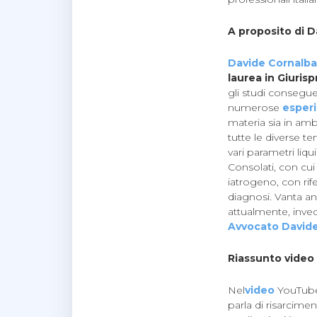
A proposito di 
Davide Cornalba
laurea in Giuris
gli studi consegue 
numerose
esperi
materia sia in amb
tutte le diverse tem
vari parametri liqu
Consolati, con cui
iatrogeno, con rif
diagnosi. Vanta a
attualmente, invece
Avvocato Davide
Riassunto video
Nel
video
YouTube 
parla di risarcime