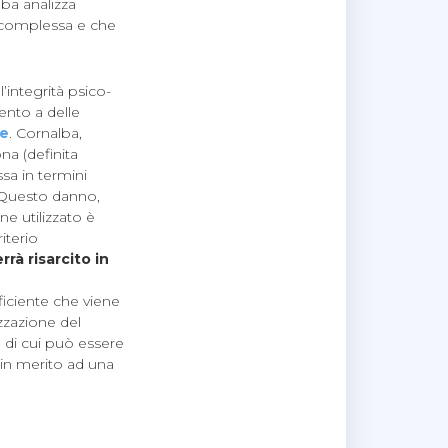
ba analizza
 complessa e che
’integrità psico-
ento a delle
le
. Cornalba,
ona (definita
sa in termini
. Questo danno,
ne utilizzato è
iterio
rà risarcito in
ficiente che viene
izzazione del
 di cui può essere
 in merito ad una