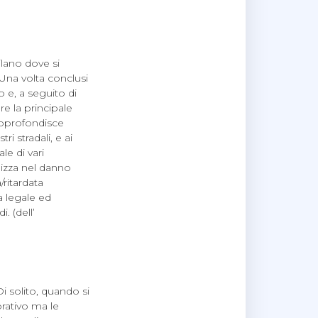
ilano dove si
 Una volta conclusi
o e, a seguito di
e la principale
 approfondisce
ri stradali, e ai
le di vari
lizza nel danno
ritardata
a legale ed
. (dell’
Di solito, quando si
orativo ma le