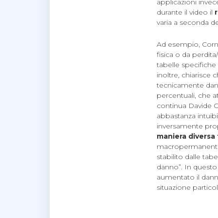
applicazioni inve
durante il video il
varia a seconda de
Ad esempio, Cornal
fisica o da perdit
tabelle specifiche
inoltre, chiarisce 
tecnicamente dann
percentuali, che a
continua Davide Cor
abbastanza intuib
inversamente prop
maniera diversa 
macropermanenti, 
stabilito dalle tab
danno”. In questo
aumentato il dann
situazione particol