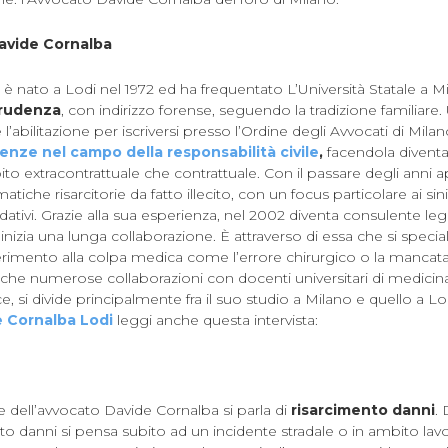
Davide Cornalba
è nato a Lodi nel 1972 ed ha frequentato L’Università Statale a M
prudenza
, con indirizzo forense, seguendo la tradizione familiare.
l’abilitazione per iscriversi presso l’Ordine degli Avvocati di Milan
enze nel campo della responsabilità civile
,
facendola diventar
ito extracontrattuale che contrattuale. Con il passare degli anni
atiche risarcitorie da fatto illecito, con un focus particolare ai sinist
idativi. Grazie alla sua esperienza, nel 2002 diventa consulente lega
 inizia una lunga collaborazione. È attraverso di essa che si specia
erimento alla colpa medica come l’errore chirurgico o la mancata/
nche numerose collaborazioni con docenti universitari di medicin
, si divide principalmente fra il suo studio a Milano e quello a Lodi
 Cornalba Lodi
leggi anche questa intervista:
dell’avvocato Davide Cornalba si parla di
risarcimento danni
. 
nto danni si pensa subito ad un incidente stradale o in ambito lav