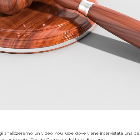
ggi analizzeremo un video YouTube dove viene intervistata una de
iane: l’Avvocato Davide Cornalba del foro di Milano.