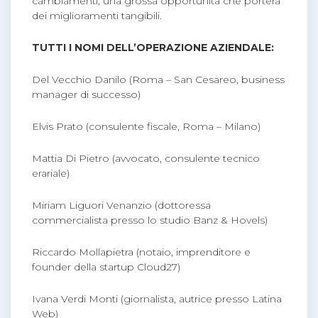
cambiamenti, una grossa opportunità che porterà
dei miglioramenti tangibili.
TUTTI I NOMI DELL’OPERAZIONE AZIENDALE:
Del Vecchio Danilo (Roma – San Cesareo, business
manager di successo)
Elvis Prato (consulente fiscale, Roma – Milano)
Mattia Di Pietro (avvocato, consulente tecnico
erariale)
Miriam Liguori Venanzio (dottoressa
commercialista presso lo studio Banz & Hovels)
Riccardo Mollapietra (notaio, imprenditore e
founder della startup Cloud27)
Ivana Verdi Monti (giornalista, autrice presso Latina
Web)