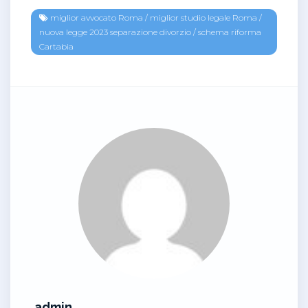
miglior avvocato Roma
/
miglior studio legale Roma
/
nuova legge 2023 separazione divorzio
/
schema riforma
Cartabia
admin