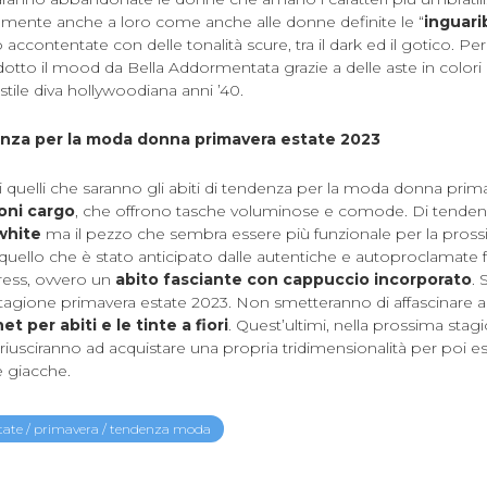
mente anche a loro come anche alle donne definite le “
inguari
accontentate con delle tonalità scure, tra il dark ed il gotico. Pe
odotto il mood da Bella Addormentata grazie a delle aste in colori 
i stile diva hollywoodiana anni ’40.
denza per la moda donna primavera estate 2023
 quelli che saranno gli abiti di tendenza per la moda donna prim
oni cargo
, che offrono tasche voluminose e comode. Di tende
white
ma il pezzo che sembra essere più funzionale per la pross
ello che è stato anticipato dalle autentiche e autoproclamate f
ress, ovvero un
abito fasciante con cappuccio incorporato
. 
 stagione primavera estate 2023. Non smetteranno di affascinare 
t per abiti e le tinte a fiori
. Quest’ultimi, nella prossima sta
iusciranno ad acquistare una propria tridimensionalità per poi ess
 e giacche.
tate
/
primavera
/
tendenza moda