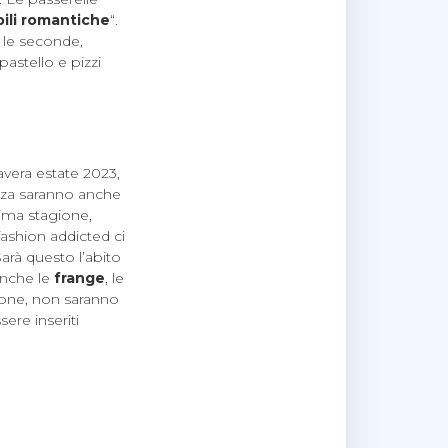
bili romantiche
“.
r le seconde,
pastello e pizzi
avera estate 2023,
nza saranno anche
ima stagione,
ashion addicted ci
Sarà questo l’abito
anche le
frange
, le
gione, non saranno
ere inseriti