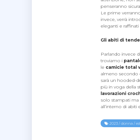
penseranno sicura
Le prime verranno 
invece, verrà intr
eleganti e raffinat
Gli abiti di ten
Parlando invece di
troviamo i
pantal
le
camicie total 
almeno secondo qu
sarà un hooded-d
più in voga della
lavorazioni croche
solo stampati ma r
all’interno di abiti
2023
/
donna
/
es