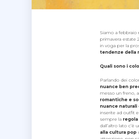
Siamo a febbraio m
primavera estate 20
in voga per la pr
tendenze della 
Quali sono i col
Parlando dei color
nuance ben prec
messo un freno, al
romantiche e so
nuance naturali
inserite ad outfit
sempre la
regola
dall’altro lato c’
alla cultura pop
c
attenzione, non s