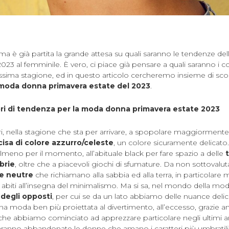
a è già partita la grande attesa su quali saranno le tendenze de
23 al femminile. È vero, ci piace già pensare a quali saranno i colo
ossima stagione, ed in questo articolo cercheremo insieme di sco
moda donna primavera estate del 2023
.
ori di tendenza per la moda donna primavera estate 2023
i, nella stagione che sta per arrivare, a spopolare maggiormente 
isa di colore azzurro/celeste
, un colore sicuramente delicato.
meno per il momento, all’abituale black per fare spazio a delle
brie
, oltre che a piacevoli giochi di sfumature. Da non sottovalutar
 e neutre
che richiamano alla sabbia ed alla terra, in particola
 e abiti all’insegna del minimalismo. Ma si sa, nel mondo della mod
 degli opposti
, per cui se da un lato abbiamo delle nuance delic
è una moda ben più proiettata al divertimento, all’eccesso, grazie 
he abbiamo cominciato ad apprezzare particolare negli ultimi a
aranno abbandonate le donne che amano i caratteri più umbratili.