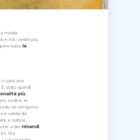
lla moda
ri ed i vestiti più
prire tutte
le
ci sarà una
 È stato quindi
tonalità più
e, inoltre, le
re modo se vengono
a è valida da
ate e sobrie,
anche a dei
rimandi
nni. Ma
 Le passerelle